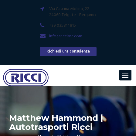
Via Cascina Molino, 22
24060 Telgate - Bergamo
+39 035814815
info@riccisnc.com
Richiedi una consulenza
Toggle
navigat
Matthew Hammond |
Autotrasporti Ricci