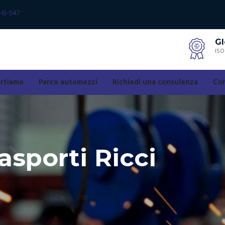
46)-547
Gl
ISO
ortiamo
Parco automezzi
Richiedi una consulenza
Con
asporti Ricci