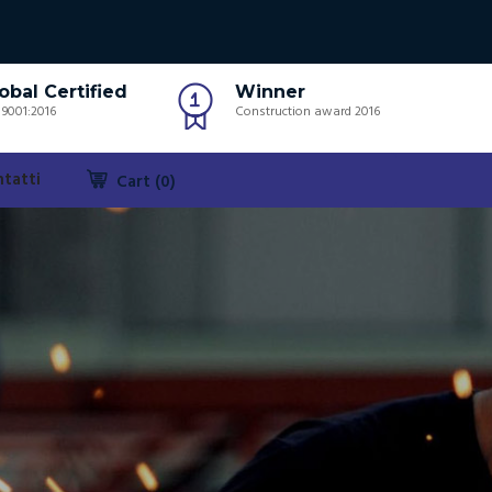
obal Certified
Winner
 9001:2016
Construction award 2016
tatti
Cart (0)