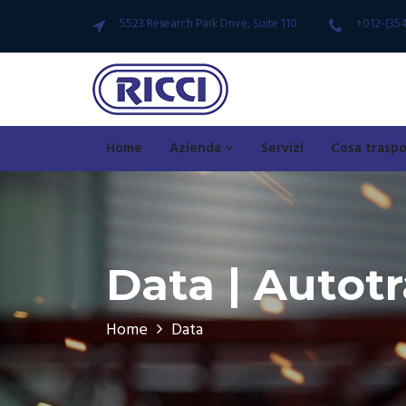
5523 Research Park Drive, Suite 110
+012-(35
Home
Azienda
Servizi
Cosa trasp
Data | Autotr
Home
Data