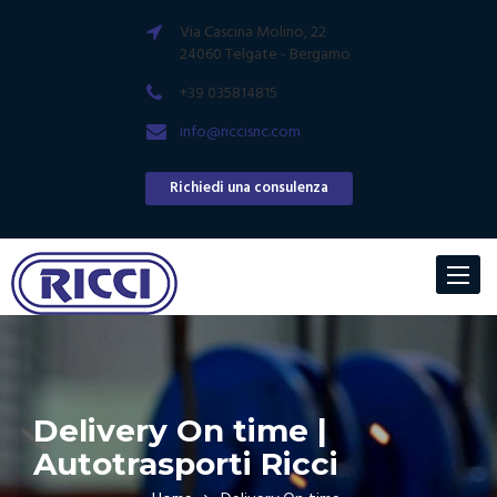
Via Cascina Molino, 22
24060 Telgate - Bergamo
+39 035814815
info@riccisnc.com
Richiedi una consulenza
Toggle
navigat
Delivery On time |
Autotrasporti Ricci