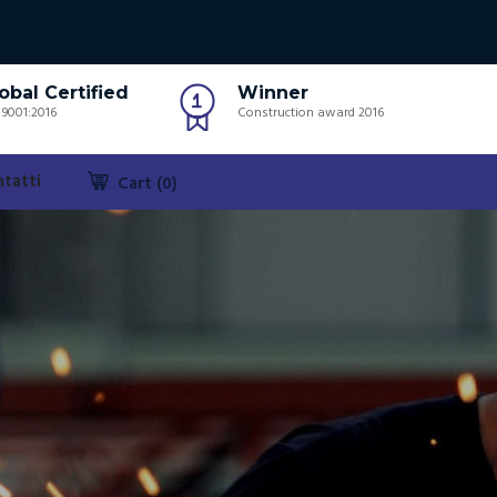
obal Certified
Winner
 9001:2016
Construction award 2016
tatti
Cart (0)