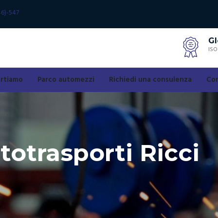
46)-547
Gl
ISO
ortiamo
Parco automezzi
Richiedi una consulenza
Con
totrasporti Ricci