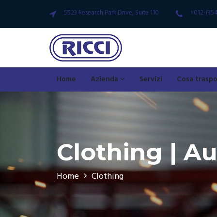
5523 Research Park Drive, Suite 110
+012-(35
Home
Azienda
Servizi
Cosa trasp
Clothing | Au
Home
Clothing